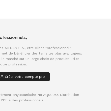
ofessionnels,
ez MEDAN S.A., être client "professionnel" 
rmet de bénéficier des tarifs les plus avantageux 
r le marché sur un large choix de produits utiles 
votre profession.
Créer votre compte pro
rément phytosanitaire No AQ00055 Distribution
 PPP à des professionnels