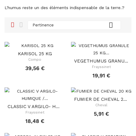
L'humus reste un des éléments indispensable de la terre.?

Pertinence
KARISOL 25 KG
Compo
VEGETHUMUS GRANULE 25 KG 2,2.1,5.1 BIO
Frayssinet
39,56 €
19,91 €
FUMIER DE CHEVAL 20 KG
Cheval
CLASSIC V ARGILO- HUMIQUE / EVO SOL AH EN 25KG...
Frayssinet
5,91 €
18,48 €