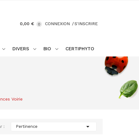
×
×
×
×
0,00 €
CONNEXION
S'INSCRIRE
0
ste
DIVERS
BIO
CERTIPHYTO
ces Voirie

r :
Pertinence