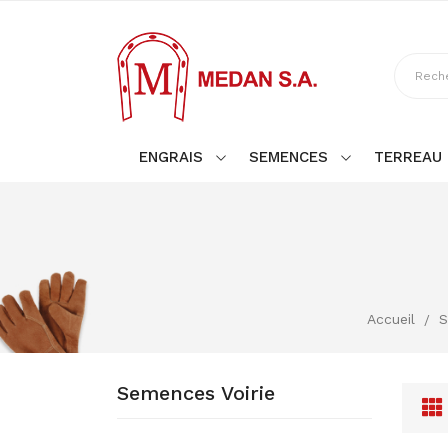
A
((
(
C
((
Vo
((l
d'e
ENGRAIS
SEMENCES
TERREAU
Accueil
S
Semences Voirie