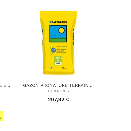
GAZON PRONATURE FAIBLE ENTRETIEN 15KG RES+ FE
GAZON PRONATURE TERRAIN SEC 15KG RES+ TS
BARENBRUG
207,92 €