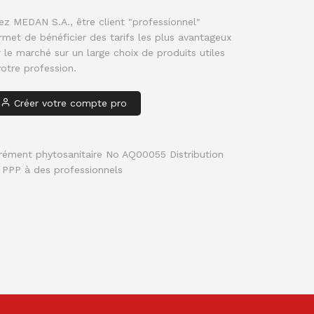
ez MEDAN S.A., être client "professionnel" 
rmet de bénéficier des tarifs les plus avantageux 
r le marché sur un large choix de produits utiles 
votre profession.
Créer votre compte pro
rément phytosanitaire No AQ00055 Distribution
 PPP à des professionnels