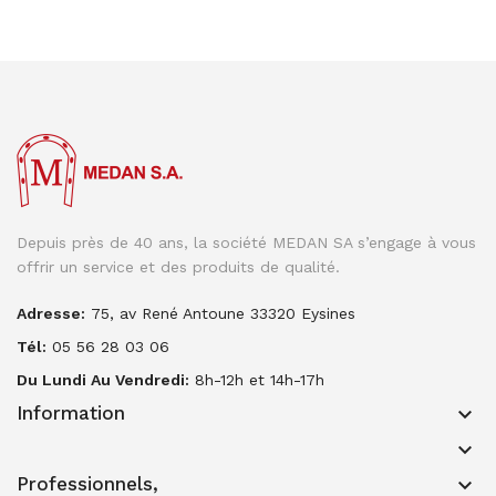
Depuis près de 40 ans, la société MEDAN SA s’engage à vous
offrir un service et des produits de qualité.
Adresse:
75, av René Antoune 33320 Eysines
Tél:
05 56 28 03 06
Du Lundi Au Vendredi:
8h-12h et 14h-17h
Information
keyboard_arrow_down
keyboard_arrow_down
Professionnels,
keyboard_arrow_down