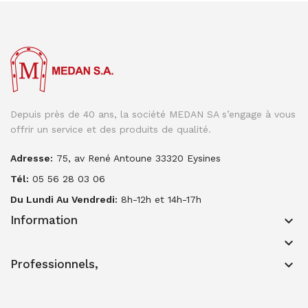
Depuis près de 40 ans, la société MEDAN SA s’engage à vous
offrir un service et des produits de qualité.
Adresse:
75, av René Antoune 33320 Eysines
Tél:
05 56 28 03 06
Du Lundi Au Vendredi:
8h-12h et 14h-17h
Information
keyboard_arrow_down
keyboard_arrow_down
Professionnels,
keyboard_arrow_down