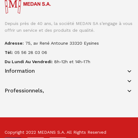
Depuis près de 40 ans, la société MEDAN SA s’engage à vous
offrir un service et des produits de qualité.
Adresse:
75, av René Antoune 33320 Eysines
Tél:
05 56 28 03 06
Du Lundi Au Vendredi:
8h-12h et 14h-17h
Information
keyboard_arrow_down
keyboard_arrow_down
Professionnels,
keyboard_arrow_down
Copyright 2022 MEDANS S.A. All Rights Reserved