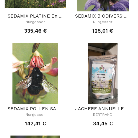
SEDAMIX PLATINE En 1 KG
SEDAMIX BIODIVERSITE PERENNE 1 KG
Nungesser
Nungesser
335,46 €
125,01 €
SEDAMIX POLLEN SAUVAGE En 1 KG (4 À 5 ANS)
JACHERE ANNUELLE MELLIFERE 400G MOYEN 1M-1M50
Nungesser
BERTRAND
142,41 €
34,45 €